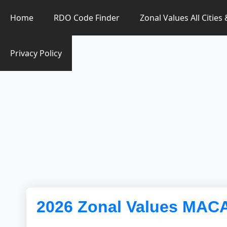
Zonal Value Finder PH
Home
RDO Code Finder
Zonal Values All Cities
Privacy Policy
2026 Zonal Values MA