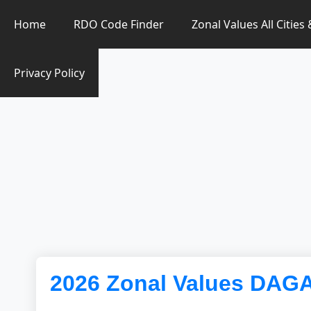
Zonal Value Finder PH
Home
RDO Code Finder
Zonal Values All Cities
Privacy Policy
2026 Zonal Values DAG