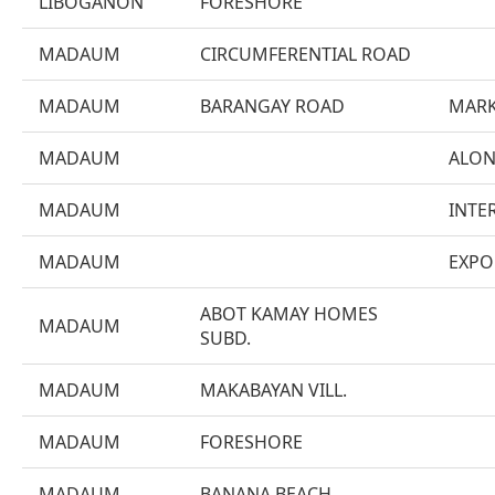
LIBOGANON
FORESHORE
MADAUM
CIRCUMFERENTIAL ROAD
MADAUM
BARANGAY ROAD
MARK
MADAUM
ALON
MADAUM
INTE
MADAUM
EXPO
ABOT KAMAY HOMES
MADAUM
SUBD.
MADAUM
MAKABAYAN VILL.
MADAUM
FORESHORE
MADAUM
BANANA BEACH