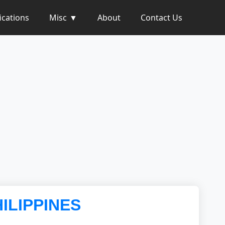
ications
Misc
About
Contact Us
ILIPPINES