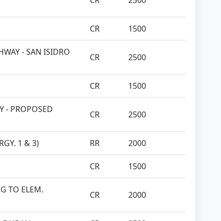
CR
2500
CR
1500
HWAY - SAN ISIDRO
CR
2500
CR
1500
AY - PROPOSED
CR
2500
GY. 1 & 3)
RR
2000
CR
1500
G TO ELEM.
CR
2000