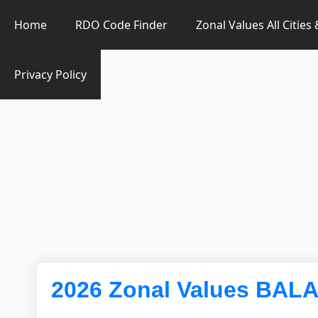
Zonal Value Finder PH
Home
RDO Code Finder
Zonal Values All Cities
Privacy Policy
2026 Zonal Values BA